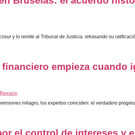
n Bruselas: el acuerdo histó
r y lo remite al Tribunal de Justicia, retrasando su ratificaci
 financiero empieza cuando i
nversiones milagro, los expertos coinciden: el verdadero progre
r el control de intereses y e