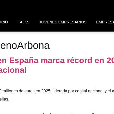
ORIO
TALKS
JOVENES EMPRESARIOS
EMPRES
renoArbona
 en España marca récord en 20
acional
 millones de euros en 2025, liderada por capital nacional y el
ellas.