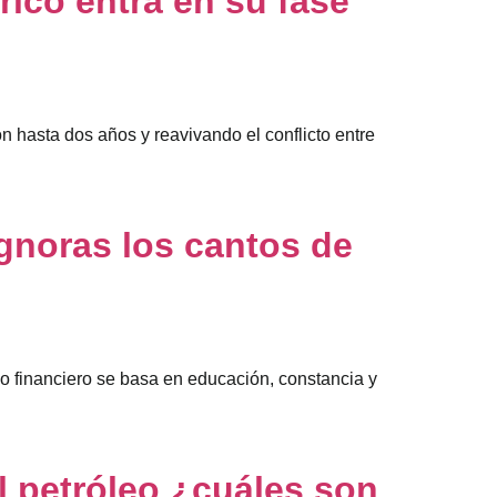
rico entra en su fase
ón hasta dos años y reavivando el conflicto entre
gnoras los cantos de
so financiero se basa en educación, constancia y
l petróleo ¿cuáles son