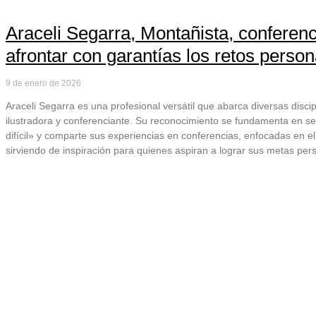
Araceli Segarra, Montañista, conferen
afrontar con garantías los retos perso
9 de enero de 2026
Araceli Segarra es una profesional versátil que abarca diversas disci
ilustradora y conferenciante. Su reconocimiento se fundamenta en ser 
difícil» y comparte sus experiencias en conferencias, enfocadas en el
sirviendo de inspiración para quienes aspiran a lograr sus metas per