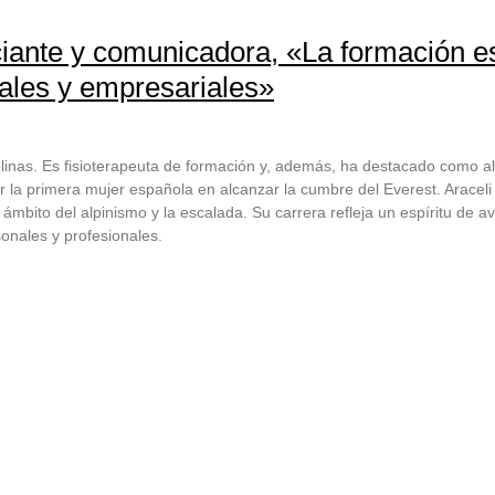
ciante y comunicadora, «La formación e
nales y empresariales»
plinas. Es fisioterapeuta de formación y, además, ha destacado como alp
la primera mujer española en alcanzar la cumbre del Everest. Araceli es
 ámbito del alpinismo y la escalada. Su carrera refleja un espíritu de 
sonales y profesionales.