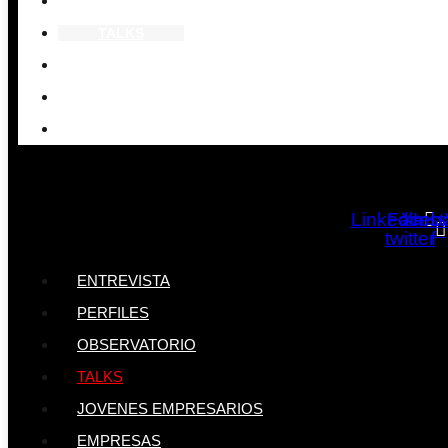
OBSERVATORIO
TALKS
JOVENES EMPRESARIOS
EMPRESAS
EVENTOS
Linkedin
Faceb
X-
Ins
twitter
f
ENTREVISTA
PERFILES
OBSERVATORIO
TALKS
JOVENES EMPRESARIOS
EMPRESAS