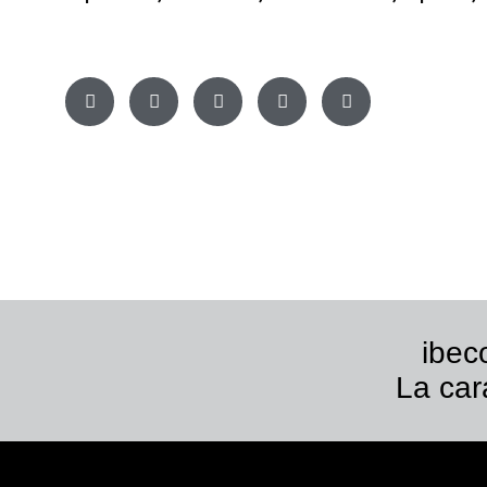
ibec
La car