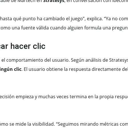
sable de Martech en
Stratesys
, en conversación con ibecon
 hasta qué punto ha cambiado el juego”, explica. “Ya no c
IA como una fuente válida cuando alguien formula una pregun
ar hacer clic
el comportamiento del usuario. Según análisis de Stratesy
ngún clic
. El usuario obtiene la respuesta directamente d
ecisión empieza y muchas veces termina en la propia respues
ómo se mide la visibilidad. “Seguimos mirando métricas como