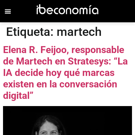
Etiqueta:
martech
Elena R. Feijoo, responsable
de Martech en Stratesys: “La
IA decide hoy qué marcas
existen en la conversación
digital”