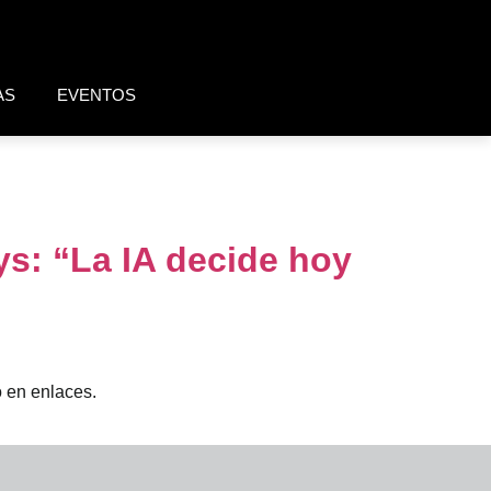
AS
EVENTOS
ys: “La IA decide hoy
o en enlaces.