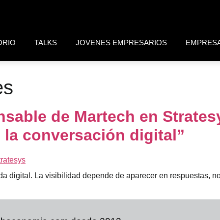
ORIO
TALKS
JOVENES EMPRESARIOS
EMPRES
es
nsable de Martech en Strates
la conversación digital”
da digital. La visibilidad depende de aparecer en respuestas, n