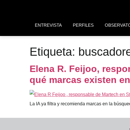
ENTREVISTA
PERFILES
OBSERVAT
Etiqueta:
buscador
Elena R. Feijoo, respo
qué marcas existen en 
La IA ya filtra y recomienda marcas en la búsque