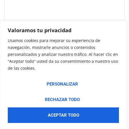
Valoramos tu privacidad
Usamos cookies para mejorar su experiencia de
navegación, mostrarle anuncios o contenidos
personalizados y analizar nuestro tráfico. Al hacer clic en
“Aceptar todo” usted da su consentimiento a nuestro uso
de las cookies.
Josep Antoni Grimalt Morey, Fundador y CEO
de GNGRUP «Trabajamos para mejorar la
PERSONALIZAR
ingeniería y la arquitectura, dejando un legado a
nuestros grupos de interés»
RECHAZAR TODO
VIDEO ENTREVISTA
ACEPTAR TODO