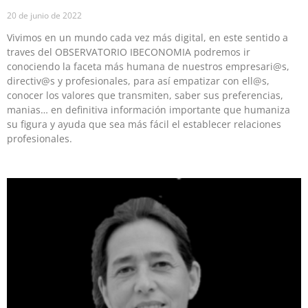
20 de junio de 2022
Vivimos en un mundo cada vez más digital, en este sentido a
traves del OBSERVATORIO IBECONOMIA podremos ir
conociendo la faceta más humana de nuestros empresari@s,
directiv@s y profesionales, para así empatizar con ell@s,
conocer los valores que transmiten, saber sus preferencias,
manias… en definitiva información importante que humaniza
su figura y ayuda que sea más fácil el establecer relaciones
profesionales.