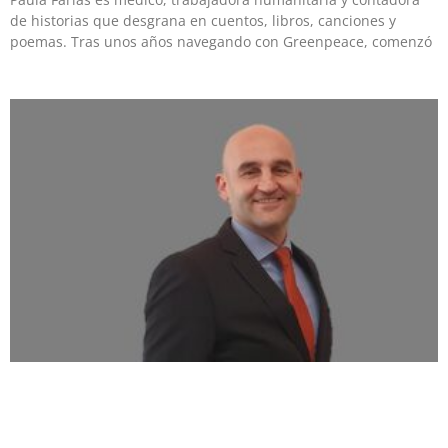
de historias que desgrana en cuentos, libros, canciones y
poemas. Tras unos años navegando con Greenpeace, comenzó