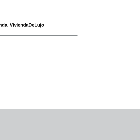
enda
,
ViviendaDeLujo