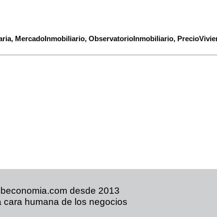
aria
,
MercadoInmobiliario
,
ObservatorioInmobiliario
,
PrecioVivi
ibeconomia.com desde 2013
 cara humana de los negocios