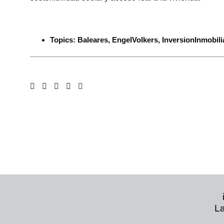
Topics:
Baleares
,
EngelVolkers
,
InversionInmobili
La