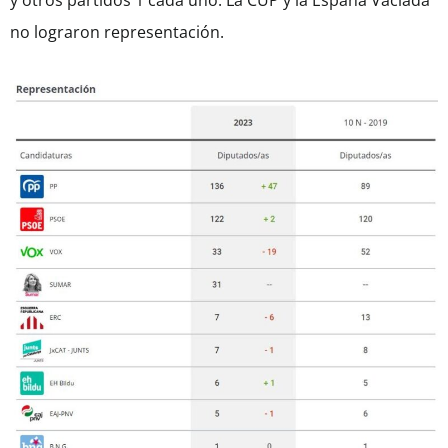
y otros partidos 1 cada uno. La CUP y la España Vaciada
no lograron representación.