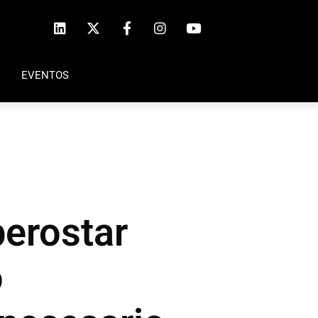
EVENTOS
berostar
o