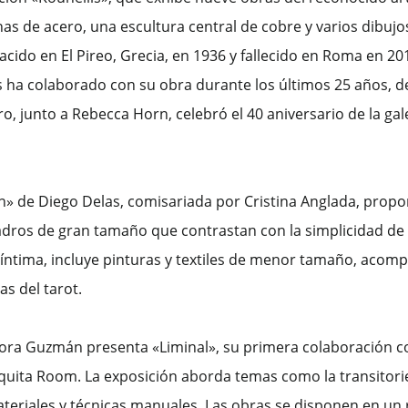
as de acero, una escultura central de cobre y varios dibujo
, nacido en El Pireo, Grecia, en 1936 y fallecido en Roma en 20
es ha colaborado con su obra durante los últimos 25 años, 
ro, junto a Rebecca Horn, celebró el 40 aniversario de la gale
ón» de Diego Delas, comisariada por Cristina Anglada, propo
adros de gran tamaño que contrastan con la simplicidad de
íntima, incluye pinturas y textiles de menor tamaño, acom
s del tarot.
Aurora Guzmán presenta «Liminal», su primera colaboración c
iquita Room. La exposición aborda temas como la transitorie
ateriales y técnicas manuales. Las obras se disponen en un