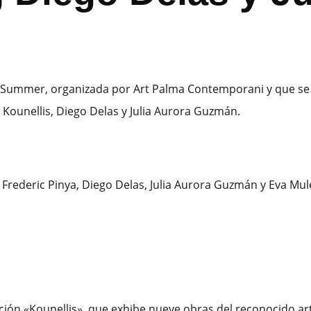
ma Summer, organizada por Art Palma Contemporani y que se 
 Kounellis, Diego Delas y Julia Aurora Guzmán.
sición «Kounellis», que exhibe nueve obras del reconocido art