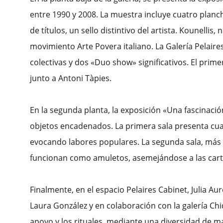
entre 1990 y 2008. La muestra incluye cuatro planch
de títulos, un sello distintivo del artista. Kounellis
movimiento Arte Povera italiano. La Galería Pelair
colectivas y dos «Duo show» significativos. El prime
junto a Antoni Tàpies.
En la segunda planta, la exposición «Una fascinaci
objetos encadenados. La primera sala presenta cu
evocando labores populares. La segunda sala, más 
funcionan como amuletos, asemejándose a las carta
Finalmente, en el espacio Pelaires Cabinet, Julia 
Laura González y en colaboración con la galería Ch
apoyo y los rituales, mediante una diversidad de m