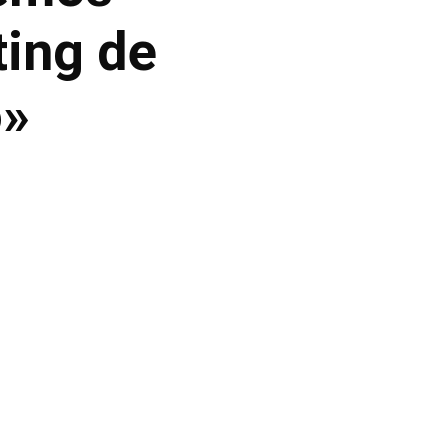
ting de
o»