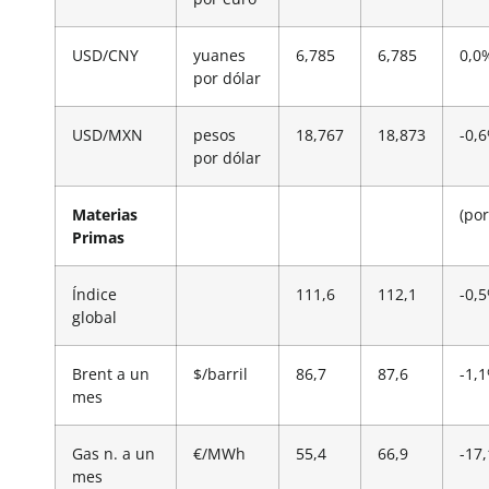
USD/CNY
yuanes
6,785
6,785
0,0
por dólar
USD/MXN
pesos
18,767
18,873
-0,
por dólar
Materias
(por
Primas
Índice
111,6
112,1
-0,
global
Brent a un
$/barril
86,7
87,6
-1,
mes
Gas n. a un
€/MWh
55,4
66,9
-17
mes