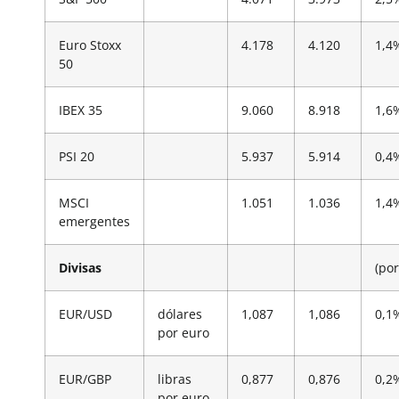
Euro Stoxx
4.178
4.120
1,4
50
IBEX 35
9.060
8.918
1,6
PSI 20
5.937
5.914
0,4
MSCI
1.051
1.036
1,4
emergentes
Divisas
(por
EUR/USD
dólares
1,087
1,086
0,1
por euro
EUR/GBP
libras
0,877
0,876
0,2
por euro