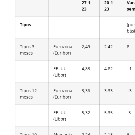
27-1-
20-1-
Var.
23
23
sem
Tipos
(pu
bási
Tipos 3
Eurozona
2,49
2,42
8
meses
(Euribor)
EE. UU.
4,83
4,82
+1
(Libor)
Tipos 12
Eurozona
3,36
3,33
+3
meses
(Euribor)
EE. UU.
5,32
5,35
-3
(Libor)
Tipos 10
Alemania
2,24
2,18
6