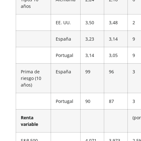
años
EE. UU.
3,50
3,48
2
España
3,23
3,14
9
Portugal
3,14
3,05
9
Prima de
España
99
96
3
riesgo (10
años)
Portugal
90
87
3
Renta
(por
variable
S&P 500
4.071
3.973
2,5