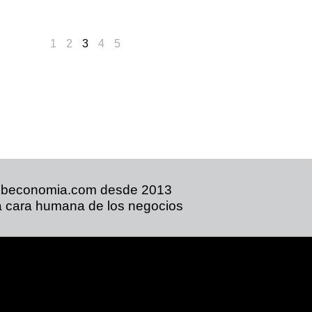
1
2
3
4
5
ibeconomia.com desde 2013
 cara humana de los negocios