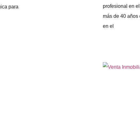
profesional en e
gica para
más de 40 años 
en el