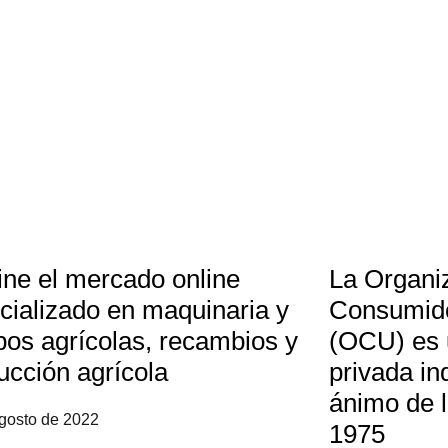
line el mercado online
La Organi
cializado en maquinaria y
Consumido
pos agrícolas, recambios y
(OCU) es 
ucción agrícola
privada in
ánimo de l
gosto de 2022
1975