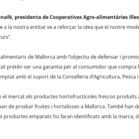
nafé, presidenta de Cooperatives Agro-alimentàries Illes
 a la nostra entitat ve a reforçar la idea que el nostre mo
turs”.
limentaris de Mallorca amb l’objectiu de defensar i promoc
tat pretén ser una garantia per al consumidor que compra f
mptat amb el suport de la Conselleria d’Agricultura, Pesca i
n el mercat els productes hortofructícoles frescos produïts a
an de produir fruites i hortalisses a Mallorca. També han de 
ls productes emparats ho faran identificats amb la marca, d