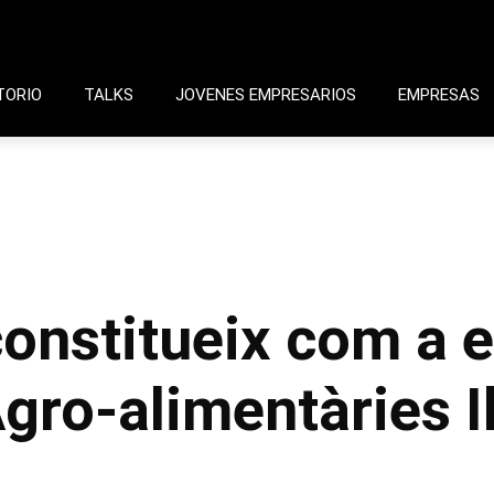
TORIO
TALKS
JOVENES EMPRESARIOS
EMPRESAS
nstitueix com a en
gro-alimentàries Il