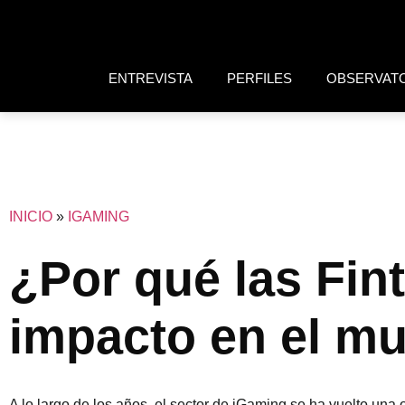
ENTREVISTA
PERFILES
OBSERVAT
INICIO
»
IGAMING
¿Por qué las Fin
impacto en el m
A lo largo de los años, el sector de iGaming se ha vuelto un