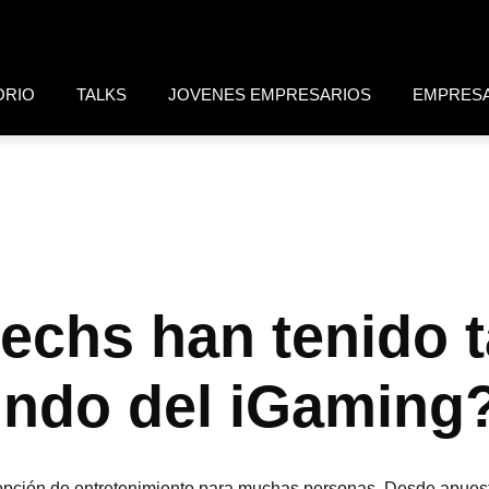
ORIO
TALKS
JOVENES EMPRESARIOS
EMPRES
techs han tenido 
undo del iGaming
a opción de entretenimiento para muchas personas. Desde apuest