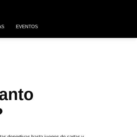
AS
EVENTOS
tanto
?
as deportivas hasta juegos de cartas y