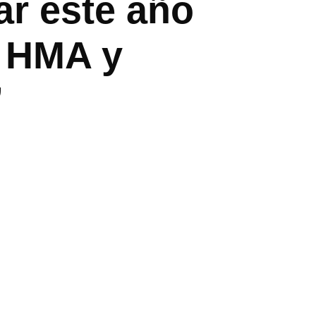
ar este año
e HMA y
”