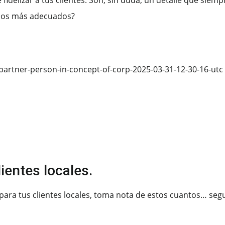
idelizar a tus clientes. Son, sin duda, un detalle que siem
 los más adecuados?
lientes locales.
ara tus clientes locales, toma nota de estos cuantos… segu