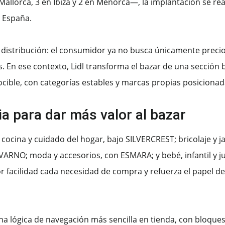
allorca, 3 en Ibiza y 2 en Menorca—, la implantación se rea
e España.
n distribución: el consumidor ya no busca únicamente precio
. En ese contexto, Lidl transforma el bazar de una secció
cible, con categorías estables y marcas propias posicionad
a para dar más valor al bazar
: cocina y cuidado del hogar, bajo SILVERCREST; bricolaje y 
IVARNO; moda y accesorios, con ESMARA; y bebé, infantil y j
or facilidad cada necesidad de compra y refuerza el papel d
na lógica de navegación más sencilla en tienda, con bloque