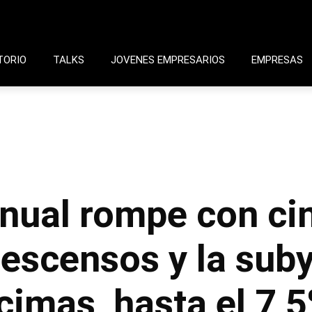
TORIO
TALKS
JOVENES EMPRESARIOS
EMPRESAS
ranual rompe con c
escensos y la sub
imas, hasta el 7,