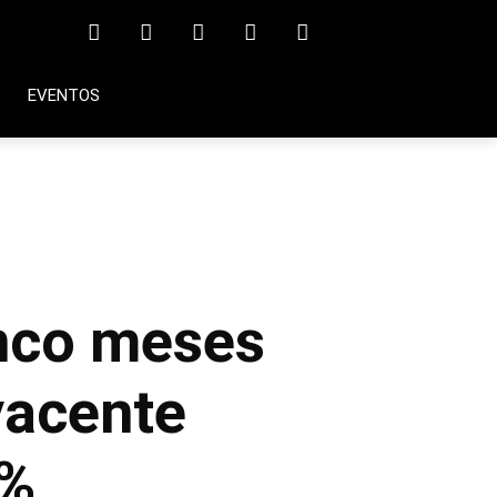
EVENTOS
inco meses
yacente
5%