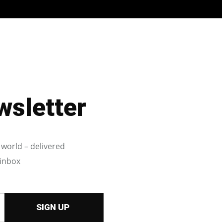
wsletter
 world – delivered
 inbox
SIGN UP