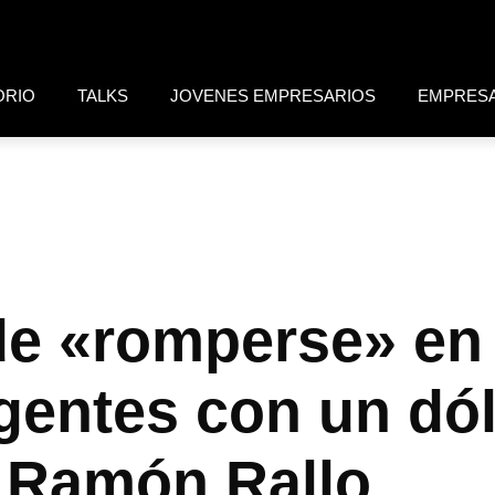
ORIO
TALKS
JOVENES EMPRESARIOS
EMPRES
de «romperse» en 
ntes con un dóla
 Ramón Rallo