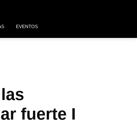
AS
EVENTOS
las
r fuerte I