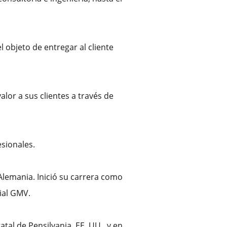
 objeto de entregar al cliente
or a sus clientes a través de
esionales.
Alemania. Inició su carrera como
ial GMV.
tal de Pensilvania, EE. UU., y en