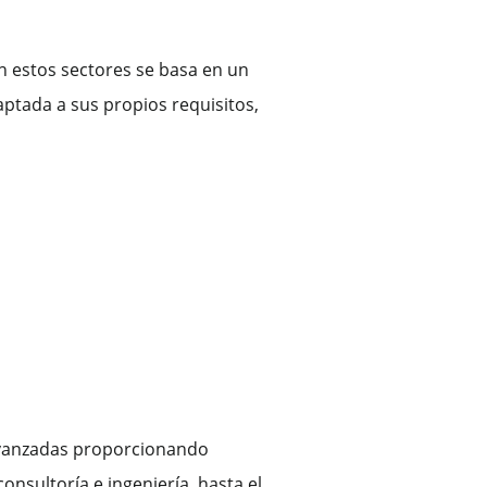
n estos sectores se basa en un
aptada a sus propios requisitos,
 avanzadas proporcionando
onsultoría e ingeniería, hasta el