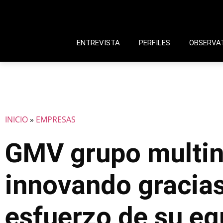
ENTREVISTA
PERFILES
OBSERVA
INICIO
»
EMPRESAS
GMV grupo multin
innovando gracias
esfuerzo de su eq