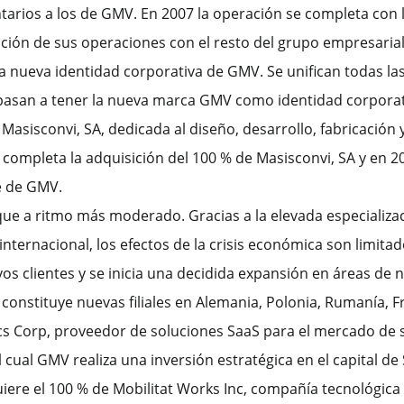
arios a los de GMV. En 2007 la operación se completa con l
ación de sus operaciones con el resto del grupo empresarial
la nueva identidad corporativa de GMV. Se unifican todas la
s pasan a tener la nueva marca GMV como identidad corporat
Masisconvi, SA, dedicada al diseño, desarrollo, fabricación 
ompleta la adquisición del 100 % de Masisconvi, SA y en 20
e de GMV.
que a ritmo más moderado. Gracias a la elevada especializa
internacional, los efectos de la crisis económica son limita
 clientes y se inicia una decidida expansión en áreas de n
constituye nuevas filiales en Alemania, Polonia, Rumanía, F
cs Corp, proveedor de soluciones SaaS para el mercado de s
 cual GMV realiza una inversión estratégica en el capital d
iere el 100 % de Mobilitat Works Inc, compañía tecnológica