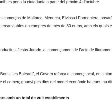
ibles per a la ciutadania a partir del pròxim 4 d’octubre.
ns comerços de Mallorca, Menorca, Eivissa i Formentera, posarà 
 intercanviables en compres de més de 30 euros, amb els quals 
roductius, Jesús Jurado, al començament de l’acte de lliurament 
ns Illes Balears”, el Govern reforça el comerç local, en sinton
que el comerç guanyi pes dins del model econòmic balear», ha di
ars amb un total de vuit establiments