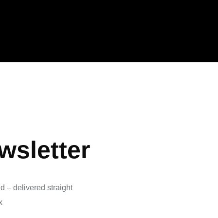
wsletter
d – delivered straight
x