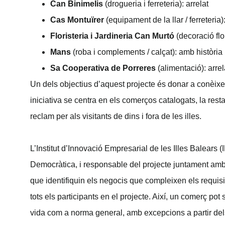
Can Binimelis
(drogueria i ferreteria): arrelat
Cas Montuïrer
(equipament de la llar / ferreteria)
Floristeria i Jardineria Can Murtó
(decoració flor
Mans
(roba i complements / calçat): amb història
Sa Cooperativa de Porreres
(alimentació): arrel
Un dels objectius d’aquest projecte és donar a conèixer
iniciativa se centra en els comerços catalogats, la res
reclam per als visitants de dins i fora de les illes.
L’Institut d’Innovació Empresarial de les Illes Balears 
Democràtica, i responsable del projecte juntament amb
que identifiquin els negocis que compleixen els requisit
tots els participants en el projecte. Així, un comerç po
vida com a norma general, amb excepcions a partir del