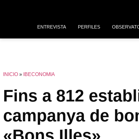
ENTREVISTA
PERFILES
OBSERVAT
INICIO
»
IBECONOMIA
Fins a 812 establ
campanya de bon
«Bons Illes»