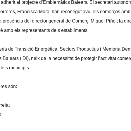
 adherit al projecte d’Emblemàtics Balears. El secretari autonò
orreres, Francisca Mora, han reconegut avui els comerços amb l
presència del director general de Comerç, Miquel Piñol; la direc
é amb els representants dels establiments.
eria de Transició Energètica, Sectors Productius i Memòria Demo
 Balears (IDI), neix de la necessitat de protegir l’activitat comer
dels municipis.
res són:
relat
a