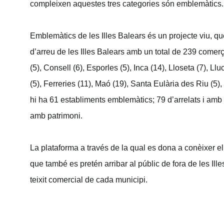
compleixen aquestes tres categories són emblemàtics.
Emblemàtics de les Illes Balears és un projecte viu, q
d’arreu de les Illes Balears amb un total de 239 comer
(5), Consell (6), Esporles (5), Inca (14), Lloseta (7), Ll
(5), Ferreries (11), Maó (19), Santa Eulària des Riu (5)
hi ha 61 establiments emblemàtics; 79 d’arrelats i amb hi
amb patrimoni.
La plataforma a través de la qual es dona a conèixer e
que també es pretén arribar al públic de fora de les Ill
teixit comercial de cada municipi.