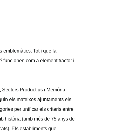
s emblemàtics. Tot i que la
bé funcionen com a element tractor i
ca, Sectors Productius i Memòria
guin els mateixos ajuntaments els
ries per unificar els criteris entre
 amb història (amb més de 75 anys de
ats). Els establiments que