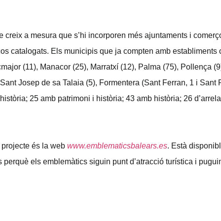
ue creix a mesura que s’hi incorporen més ajuntaments i comerç
ços catalogats. Els municipis que ja compten amb establiments c
ucmajor (11), Manacor (25), Marratxí (12), Palma (75), Pollença (9)
, Sant Josep de sa Talaia (5), Formentera (Sant Ferran, 1 i Sant 
stòria; 25 amb patrimoni i història; 43 amb història; 26 d’arrelat
l projecte és la web
www.emblematicsbalears.es
. Està disponibl
es perquè els emblemàtics siguin punt d’atracció turística i pugui