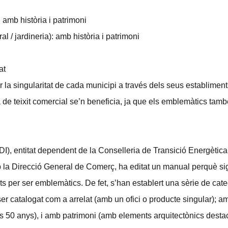
: amb història i patrimoni
al / jardineria): amb història i patrimoni
at
 la singularitat de cada municipi a través dels seus establiment
ta de teixit comercial se’n beneficia, ja que els emblemàtics tam
(IDI), entitat dependent de la Conselleria de Transició Energèti
 la Direcció General de Comerç, ha editat un manual perquè si
s per ser emblemàtics. De fet, s’han establert una sèrie de catego
t ser catalogat com a arrelat (amb un ofici o producte singular);
s 50 anys), i amb patrimoni (amb elements arquitectònics destac