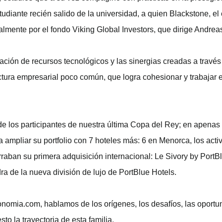
tudiante recién salido de la universidad, a quien Blackstone, el
nalmente por el fondo Viking Global Investors, que dirige Andrea
zación de recursos tecnológicos y las sinergias creadas a travé
tura empresarial poco común, que logra cohesionar y trabajar 
de los participantes de nuestra última Copa del Rey; en apenas
a ampliar su portfolio con 7 hoteles más: 6 en Menorca, los act
cerraban su primera adquisición internacional: Le Sivory by Por
ra de la nueva división de lujo de PortBlue Hotels.
conomia.com, hablamos de los orígenes, los desafíos, las oportu
to la trayectoria de esta familia.