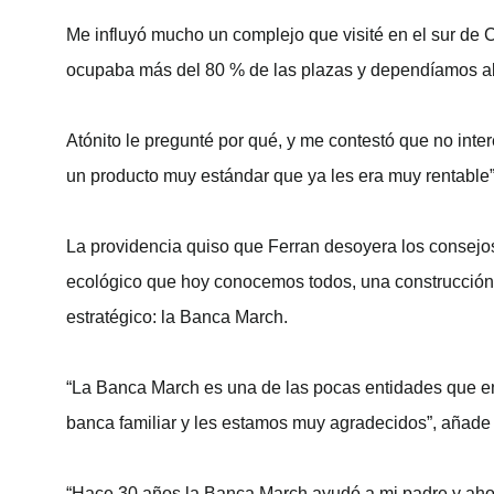
Me influyó mucho un complejo que visité en el sur de C
ocupaba más del 80 % de las plazas y dependíamos abs
Atónito le pregunté por qué, y me contestó que no inte
un producto muy estándar que ya les era muy rentable”,
La providencia quiso que Ferran desoyera los consejos
ecológico que hoy conocemos todos, una construcción q
estratégico: la Banca March.
“La Banca March es una de las pocas entidades que en
banca familiar y les estamos muy agradecidos”, añade
“Hace 30 años la Banca March ayudó a mi padre y ahora 