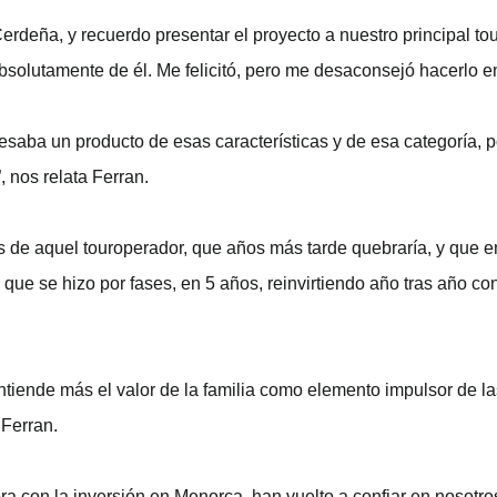
erdeña, y recuerdo presentar el proyecto a nuestro principal t
olutamente de él. Me felicitó, pero me desaconsejó hacerlo e
resaba un producto de esas características y de esa categoría,
 nos relata Ferran.
 de aquel touroperador, que años más tarde quebraría, y que e
ue se hizo por fases, en 5 años, reinvirtiendo año tras año co
tiende más el valor de la familia como elemento impulsor de l
 Ferran.
con la inversión en Menorca, han vuelto a confiar en nosotros.