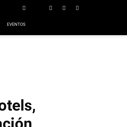
EVENTOS
,
otels,
ación