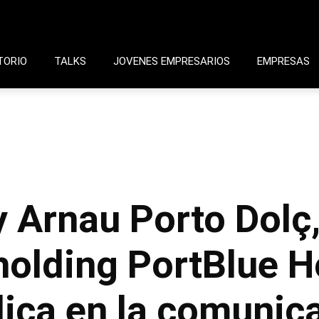
TORIO
TALKS
JOVENES EMPRESARIOS
EMPRESAS
y Arnau Porto Dolç
holding PortBlue H
dica en la comunic