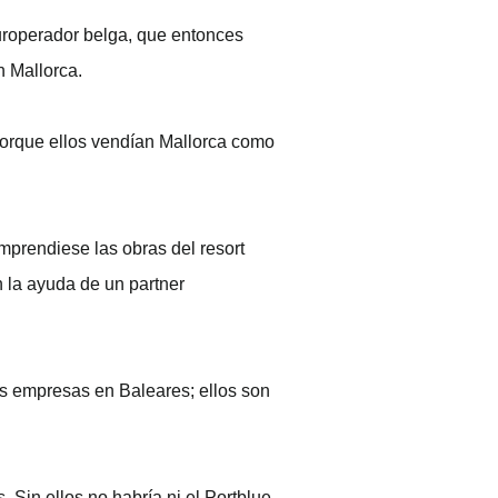
ouroperador belga, que entonces
n Mallorca.
 porque ellos vendían Mallorca como
mprendiese las obras del resort
n la ayuda de un partner
as empresas en Baleares; ellos son
 Sin ellos no habría ni el Portblue