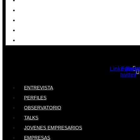
OBSERVATORIO
TALKS
JOVENES EMPRESARIOS
EMPRESAS
EVENTOS
Linkedin
Faceb
X-
Ins
twitter
f
ENTREVISTA
PERFILES
OBSERVATORIO
TALKS
JOVENES EMPRESARIOS
EMPRESAS