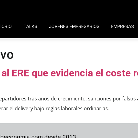
TORIO
TALKS
JOVENES EMPRESARIOS
EMPRESAS
ovo
 al ERE que evidencia el coste 
epartidores tras años de crecimiento, sanciones por falsos
erar el delivery bajo reglas laborales ordinarias.
ibeconomia.com desde 2013