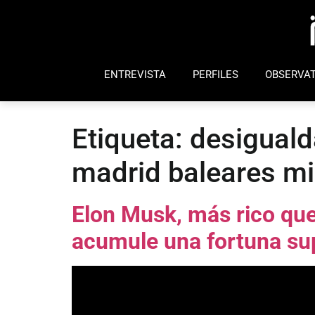
ENTREVISTA
PERFILES
OBSERVAT
Etiqueta:
desiguald
madrid baleares mi
Elon Musk, más rico que
acumule una fortuna su