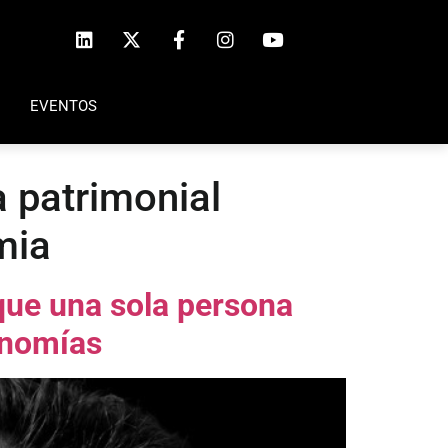
EVENTOS
 patrimonial
mia
que una sola persona
onomías