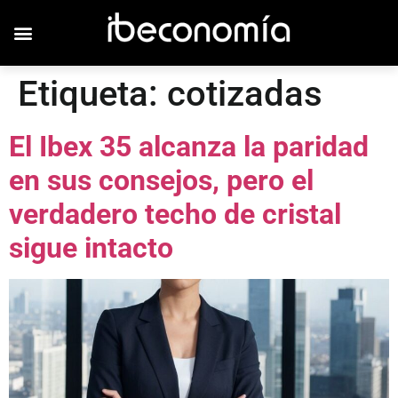
Etiqueta:
cotizadas
El Ibex 35 alcanza la paridad
en sus consejos, pero el
verdadero techo de cristal
sigue intacto