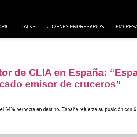
ORIO
TALKS
JOVENES EMPRESARIOS
EMPRES
ctor de CLIA en España: “Esp
cado emisor de cruceros”
y el 64% pernocta en destino. España refuerza su posición con 