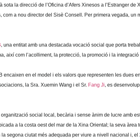
à sota la direcció de l’Oficina d’Afers Xinesos a l’Estranger d
, com a nou director del Sisè Consell. Per primera vegada, un 
B
, una entitat amb una destacada vocació social que porta trebal
així com l’acolliment, la protecció, la promoció i la integraci
B encaixen en el model i els valors que representen les dues ent
sociacions, la Sra. Xuemin Wang i el Sr.
Fang Ji
, es desenvolupa
organització social local, becària i sense ànim de lucre amb es
bicada a la costa oest del mar de la Xina Oriental; la seva àrea
m la segona ciutat més adequada per viure a nivell nacional i, e