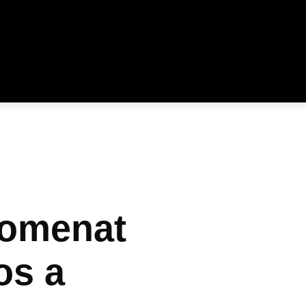
nomenat
os a