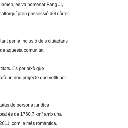
e Xiamen, es va nomenar Fang Ji,
mallorquí pren possessió del càrrec
lant per la inclusió dels ciutadans
ó de aquesta comunitat.
itats. És per això que
rà un nou projecte que vetlli pel
tatus de persona jurídica
 total és de 1760,7 km² amb una
l 2011, com la més romàntica.