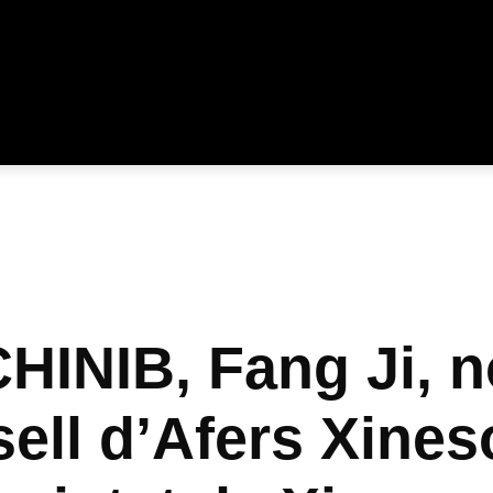
CHINIB, Fang Ji, 
ll d’Afers Xines