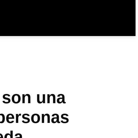
 son una
 personas
eda.