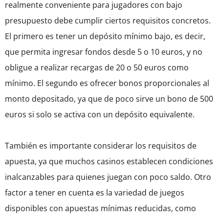
realmente conveniente para jugadores con bajo
presupuesto debe cumplir ciertos requisitos concretos.
El primero es tener un depósito mínimo bajo, es decir,
que permita ingresar fondos desde 5 o 10 euros, y no
obligue a realizar recargas de 20 o 50 euros como
mínimo. El segundo es ofrecer bonos proporcionales al
monto depositado, ya que de poco sirve un bono de 500
euros si solo se activa con un depósito equivalente.
También es importante considerar los requisitos de
apuesta, ya que muchos casinos establecen condiciones
inalcanzables para quienes juegan con poco saldo. Otro
factor a tener en cuenta es la variedad de juegos
disponibles con apuestas mínimas reducidas, como