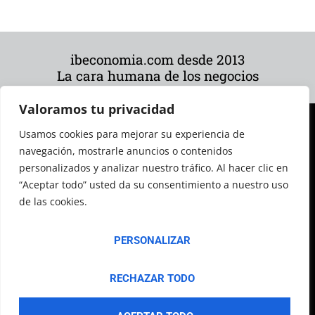
ibeconomia.com desde 2013
La cara humana de los negocios
Valoramos tu privacidad
Usamos cookies para mejorar su experiencia de
navegación, mostrarle anuncios o contenidos
personalizados y analizar nuestro tráfico. Al hacer clic en
“Aceptar todo” usted da su consentimiento a nuestro uso
de las cookies.
© 2026 Todos los derechos reservados
PERSONALIZAR
RECHAZAR TODO