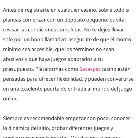
Antes de registrarte en cualquier casino, sobre todo si
planeas comenzar con un depósito pequeño, es vital
revisar las condiciones completas. No te dejes llevar
solo por un bono llamativo: asegúrate de que el monto
mínimo sea accesible, que los términos no sean
abusivos y que haya juegos adaptados a tu
presupuesto. Plataformas como
Savaspin
casino están
pensadas para ofrecer flexibilidad, y pueden convertirse
en una excelente puerta de entrada al mundo del juego
online.
Siempre es recomendable empezar con poco, conocer
la dinámica del sitio, probar diferentes juegos y