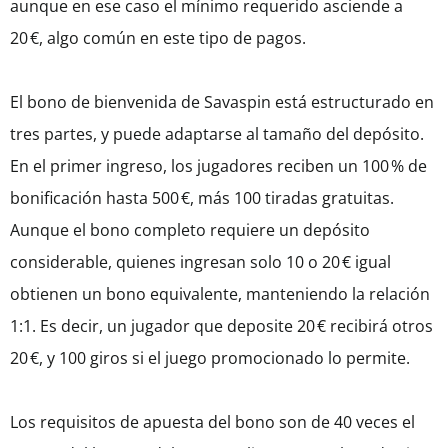
aunque en ese caso el mínimo requerido asciende a
20 €, algo común en este tipo de pagos.
El bono de bienvenida de Savaspin está estructurado en
tres partes, y puede adaptarse al tamaño del depósito.
En el primer ingreso, los jugadores reciben un 100 % de
bonificación hasta 500 €, más 100 tiradas gratuitas.
Aunque el bono completo requiere un depósito
considerable, quienes ingresan solo 10 o 20 € igual
obtienen un bono equivalente, manteniendo la relación
1:1. Es decir, un jugador que deposite 20 € recibirá otros
20 €, y 100 giros si el juego promocionado lo permite.
Los requisitos de apuesta del bono son de 40 veces el