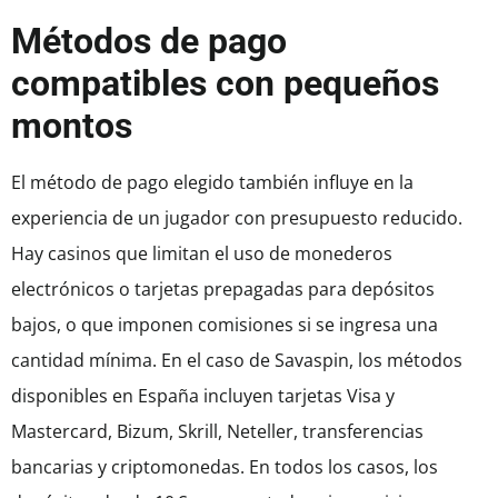
Métodos de pago
compatibles con pequeños
montos
El método de pago elegido también influye en la
experiencia de un jugador con presupuesto reducido.
Hay casinos que limitan el uso de monederos
electrónicos o tarjetas prepagadas para depósitos
bajos, o que imponen comisiones si se ingresa una
cantidad mínima. En el caso de Savaspin, los métodos
disponibles en España incluyen tarjetas Visa y
Mastercard, Bizum, Skrill, Neteller, transferencias
bancarias y criptomonedas. En todos los casos, los