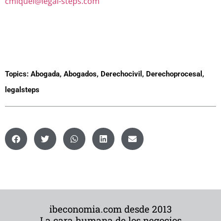
cmiquel@legal-steps.com
Topics:
Abogada
,
Abogados
,
Derechocivil
,
Derechoprocesal
,
legalsteps
ibeconomia.com desde 2013
La cara humana de los negocios