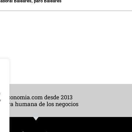
aboral Baleares
,
paro Baleares
n
ibeconomia.com desde 2013
o
 cara humana de los negocios