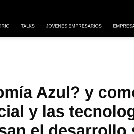
ORIO
TALKS
JOVENES EMPRESARIOS
EMPRES
omía Azul? y com
icial y las tecnolo
an el desarrollo 