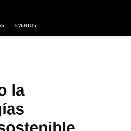
AS
EVENTOS
o la
gías
sostenible