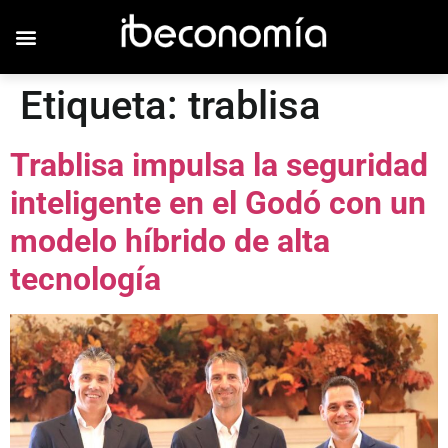
Etiqueta:
trablisa
Trablisa impulsa la seguridad
inteligente en el Godó con un
modelo híbrido de alta
tecnología