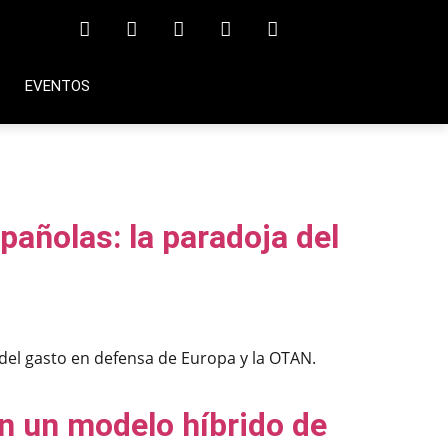
EVENTOS
añolas: la paradoja del
 del gasto en defensa de Europa y la OTAN.
on un modelo híbrido de