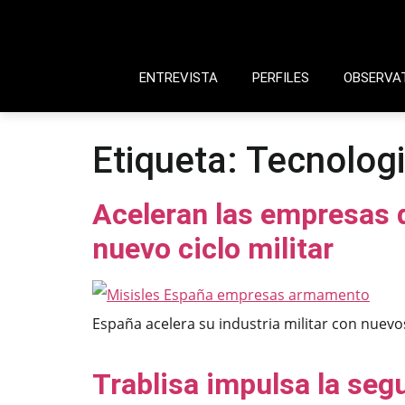
ENTREVISTA
PERFILES
OBSERVA
Etiqueta:
Tecnolog
Aceleran las empresas 
nuevo ciclo militar
España acelera su industria militar con nuevo
Trablisa impulsa la seg