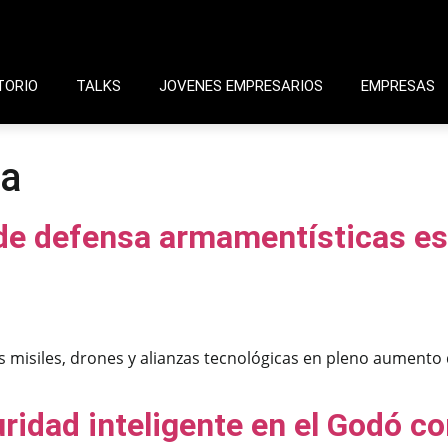
TORIO
TALKS
JOVENES EMPRESARIOS
EMPRESAS
ia
de defensa armamentísticas esp
s misiles, drones y alianzas tecnológicas en pleno aumento
uridad inteligente en el Godó c