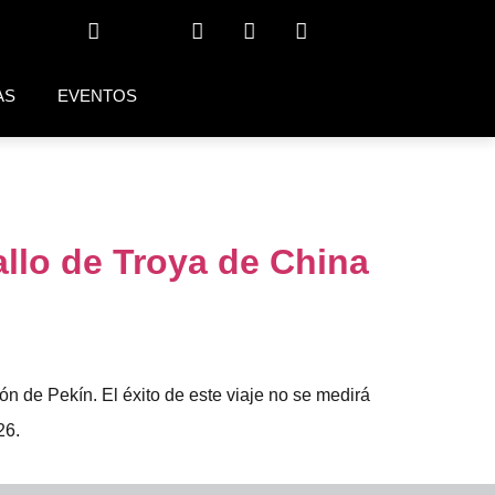
AS
EVENTOS
allo de Troya de China
n de Pekín. El éxito de este viaje no se medirá
26.