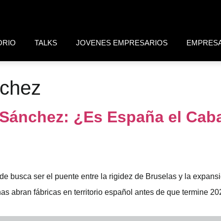
ORIO
TALKS
JOVENES EMPRESARIOS
EMPRES
chez
e Sánchez: ¿Es España el Cab
 busca ser el puente entre la rigidez de Bruselas y la expansió
as abran fábricas en territorio español antes de que termine 20