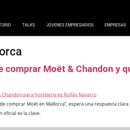
TORIO
TALKS
JOVENES EMPRESARIOS
EMPRESAS
orca
e comprar Moët & Chandon y qui
 comprar Moët en Mallorca”, espera una respuesta clara y f
 oficial es la clave.