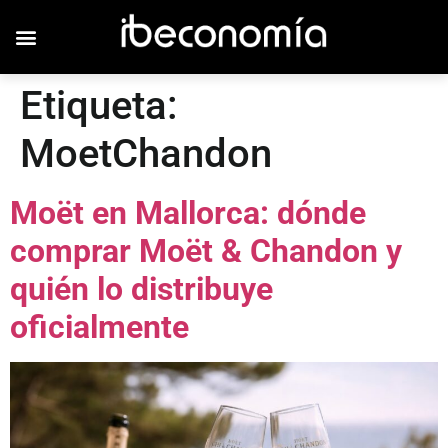
Etiqueta:
MoetChandon
Moët en Mallorca: dónde
comprar Moët & Chandon y
quién lo distribuye
oficialmente