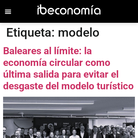
Etiqueta:
modelo
Baleares al límite: la
economía circular como
última salida para evitar el
desgaste del modelo turístico