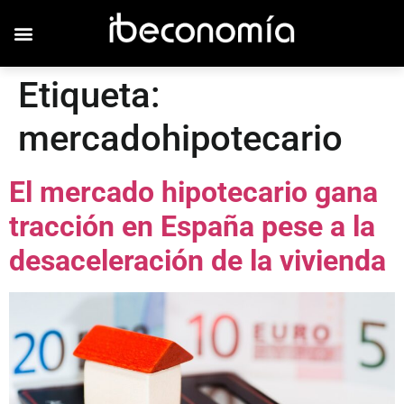
Etiqueta:
mercadohipotecario
El mercado hipotecario gana
tracción en España pese a la
desaceleración de la vivienda