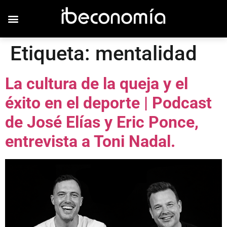
Etiqueta:
mentalidad
La cultura de la queja y el
éxito en el deporte | Podcast
de José Elías y Eric Ponce,
entrevista a Toni Nadal.