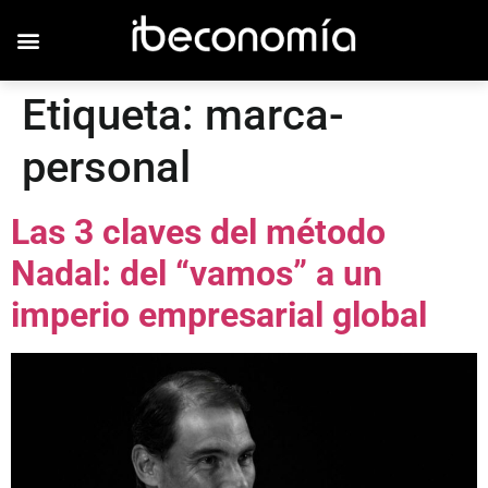
Etiqueta:
marca-
personal
Las 3 claves del método
Nadal: del “vamos” a un
imperio empresarial global