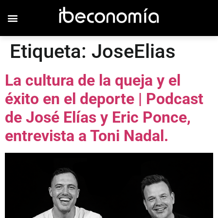
Etiqueta:
JoseElias
La cultura de la queja y el
éxito en el deporte | Podcast
de José Elías y Eric Ponce,
entrevista a Toni Nadal.