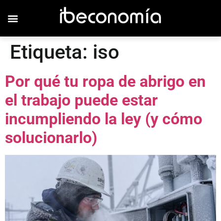
Etiqueta:
iso
Por qué tu ropa de abrigo en
el trabajo puede estar
incumpliendo la ley (y cómo
solucionarlo)