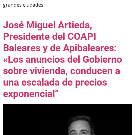
grandes ciudades.
José Miguel Artieda,
Presidente del COAPI
Baleares y de Apibaleares:
«Los anuncios del Gobierno
sobre vivienda, conducen a
una escalada de precios
exponencial”