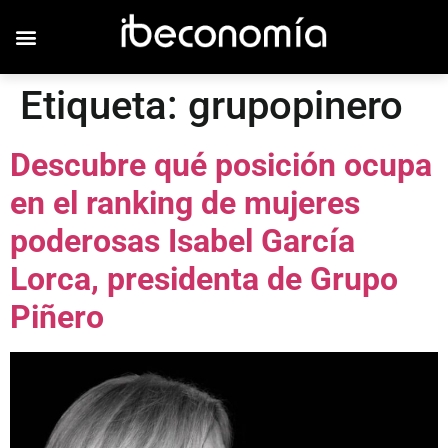
Etiqueta:
grupopinero
Descubre qué posición ocupa
en el ranking de mujeres
poderosas Isabel García
Lorca, presidenta de Grupo
Piñero