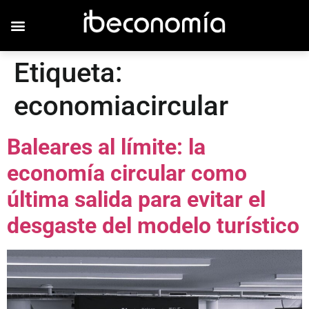
Etiqueta:
economiacircular
Baleares al límite: la
economía circular como
última salida para evitar el
desgaste del modelo turístico