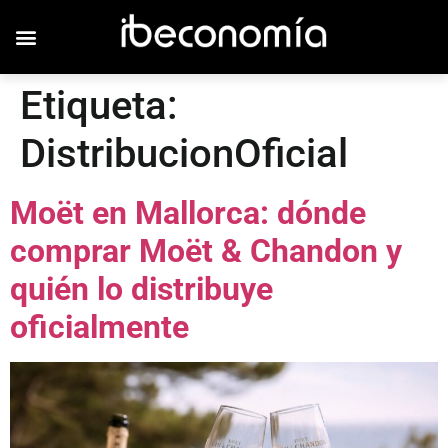
Etiqueta:
DistribucionOficial
Moët en Mallorca: dónde
comprar Moët & Chandon y
quién lo distribuye
oficialmente